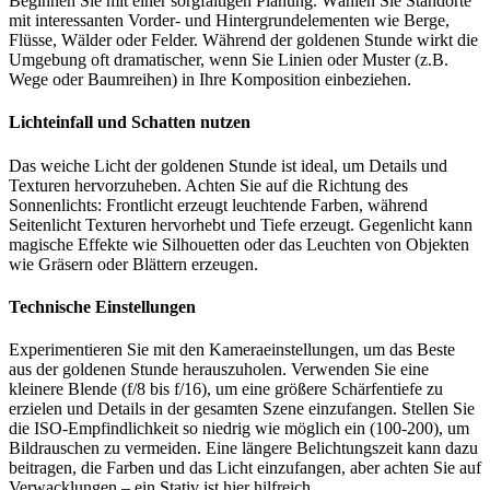
Beginnen Sie mit einer sorgfältigen Planung. Wählen Sie Standorte
mit interessanten Vorder- und Hintergrundelementen wie Berge,
Flüsse, Wälder oder Felder. Während der goldenen Stunde wirkt die
Umgebung oft dramatischer, wenn Sie Linien oder Muster (z.B.
Wege oder Baumreihen) in Ihre Komposition einbeziehen.
Lichteinfall und Schatten nutzen
Das weiche Licht der goldenen Stunde ist ideal, um Details und
Texturen hervorzuheben. Achten Sie auf die Richtung des
Sonnenlichts: Frontlicht erzeugt leuchtende Farben, während
Seitenlicht Texturen hervorhebt und Tiefe erzeugt. Gegenlicht kann
magische Effekte wie Silhouetten oder das Leuchten von Objekten
wie Gräsern oder Blättern erzeugen.
Technische Einstellungen
Experimentieren Sie mit den Kameraeinstellungen, um das Beste
aus der goldenen Stunde herauszuholen. Verwenden Sie eine
kleinere Blende (f/8 bis f/16), um eine größere Schärfentiefe zu
erzielen und Details in der gesamten Szene einzufangen. Stellen Sie
die ISO-Empfindlichkeit so niedrig wie möglich ein (100-200), um
Bildrauschen zu vermeiden. Eine längere Belichtungszeit kann dazu
beitragen, die Farben und das Licht einzufangen, aber achten Sie auf
Verwacklungen – ein Stativ ist hier hilfreich.