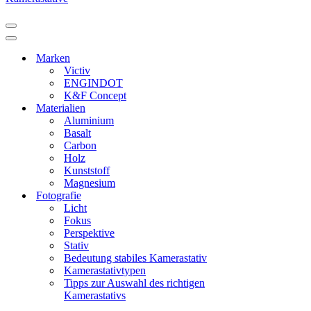
Navigationsmenü
Navigationsmenü
Marken
Victiv
ENGINDOT
K&F Concept
Materialien
Aluminium
Basalt
Carbon
Holz
Kunststoff
Magnesium
Fotografie
Licht
Fokus
Perspektive
Stativ
Bedeutung stabiles Kamerastativ
Kamerastativtypen
Tipps zur Auswahl des richtigen
Kamerastativs