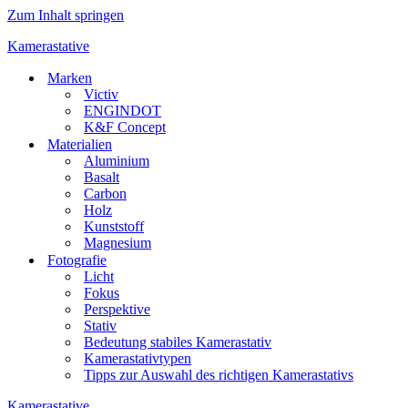
Zum Inhalt springen
Kamerastative
Marken
Victiv
ENGINDOT
K&F Concept
Materialien
Aluminium
Basalt
Carbon
Holz
Kunststoff
Magnesium
Fotografie
Licht
Fokus
Perspektive
Stativ
Bedeutung stabiles Kamerastativ
Kamerastativtypen
Tipps zur Auswahl des richtigen Kamerastativs
Kamerastative