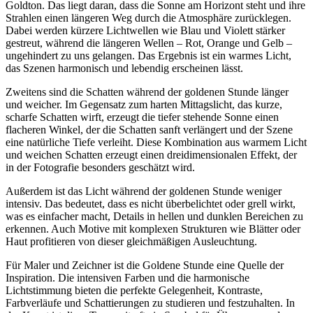
Goldton. Das liegt daran, dass die Sonne am Horizont steht und ihre
Strahlen einen längeren Weg durch die Atmosphäre zurücklegen.
Dabei werden kürzere Lichtwellen wie Blau und Violett stärker
gestreut, während die längeren Wellen – Rot, Orange und Gelb –
ungehindert zu uns gelangen. Das Ergebnis ist ein warmes Licht,
das Szenen harmonisch und lebendig erscheinen lässt.
Zweitens sind die Schatten während der goldenen Stunde länger
und weicher. Im Gegensatz zum harten Mittagslicht, das kurze,
scharfe Schatten wirft, erzeugt die tiefer stehende Sonne einen
flacheren Winkel, der die Schatten sanft verlängert und der Szene
eine natürliche Tiefe verleiht. Diese Kombination aus warmem Licht
und weichen Schatten erzeugt einen dreidimensionalen Effekt, der
in der Fotografie besonders geschätzt wird.
Außerdem ist das Licht während der goldenen Stunde weniger
intensiv. Das bedeutet, dass es nicht überbelichtet oder grell wirkt,
was es einfacher macht, Details in hellen und dunklen Bereichen zu
erkennen. Auch Motive mit komplexen Strukturen wie Blätter oder
Haut profitieren von dieser gleichmäßigen Ausleuchtung.
Für Maler und Zeichner ist die Goldene Stunde eine Quelle der
Inspiration. Die intensiven Farben und die harmonische
Lichtstimmung bieten die perfekte Gelegenheit, Kontraste,
Farbverläufe und Schattierungen zu studieren und festzuhalten. In